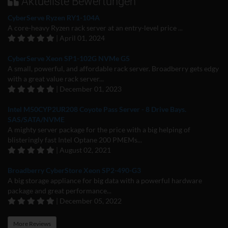
Aktuellste Bewertungen
CyberServe Ryzen RY1-104A
A core-heavy Ryzen rack server at an entry-level price ...
| April 01, 2024
CyberServe Xeon SP1-102G NVMe G5
A small, powerful, and affordable rack server. Broadberry gets edgy
with a great value rack server...
| December 01, 2023
Intel M50CYP2UR208 Coyote Pass Server - 8 Drive Bays.
SAS/SATA/NVME
A mighty server package for the price with a big helping of
blisteringly fast Intel Optane 200 PMEMs...
| August 02, 2021
Broadberry CyberStore Xeon SP2-490-G3
A big storage appliance for big data with a powerful hardware
package and great performance...
| December 05, 2022
More Reviews