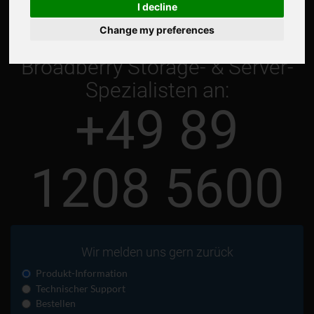
I decline
Change my preferences
Rufen Sie jetzt einen
Broadberry Storage- & Server-
Spezialisten an:
+49 89
1208 5600
Wir melden uns gern zurück
Produkt-Information
Technischer Support
Bestellen