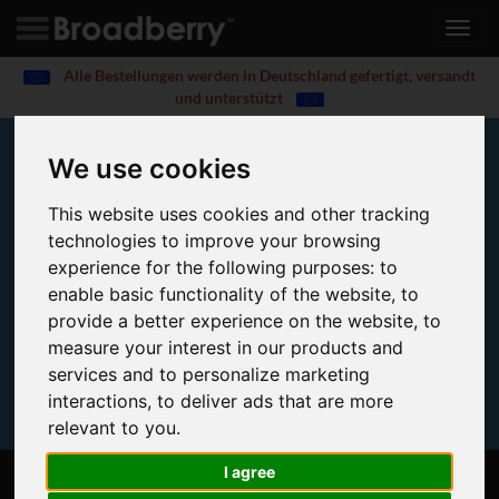
Toggl
navig
Alle Bestellungen werden in Deutschland gefertigt, versandt
und unterstützt
We use cookies
10x PCIe TYAN Servers
This website uses cookies and other tracking
Tyan Servers with 10x PCIe Expansion Slots
technologies to improve your browsing
experience for the following purposes:
to
enable basic functionality of the website
,
to
provide a better experience on the website
,
to
measure your interest in our products and
services and to personalize marketing
interactions
,
to deliver ads that are more
relevant to you
.
I agree