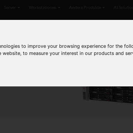
Server
Workstationen
Andere Produkte
AI Solutio
lle Bestellungen werden in Deutschland gefertigt, versandt und unterstüt
hnologies to improve your browsing experience for the fol
e website
,
to measure your interest in our products and ser
try. If you have any
n
contact
.