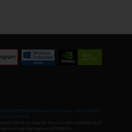
tel M50CYP2UR208 Coyote Pass Server - 8 Drive Bays.
AS/SATA/NVME
mighty server package for the price with a big helping of
isteringly fast Intel Optane 200 PMEMs...