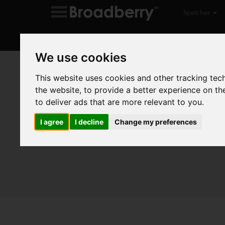
Speicher
A
We use cookies
News
Latest Industry News
This website uses cookies and other tracking tec
the website
,
to provide a better experience on th
Home
Blog
News
to deliver ads that are more relevant to you
.
Whats happening in the server and storage indus
I agree
I decline
Change my preferences
questions or want to know more, call us or get i