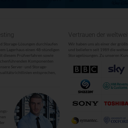
esting
Vertrauen der weltwe
nd Storage-Lösungen durchlaufen
Wir haben uns als einer der größt
rem Lagerhaus einen 48-stündigen
und beliefern seit 1989 die welt
mit diesem Prüfverfahren sowie
Storagelösungen. Zu unseren Kun
ranchenführenden Komponenten
 unsere Server- und Storage-
alitätsrichtlinien entsprechen,
ungs-
hmen
der