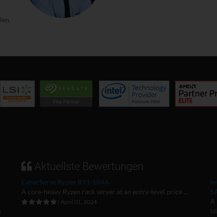
len.
Aktuellste Bewertungen
CyberServe Ryzen RY1-104A
In
A core-heavy Ryzen rack server at an entry-level price ...
S
A 
| April 01, 2024
n
bl