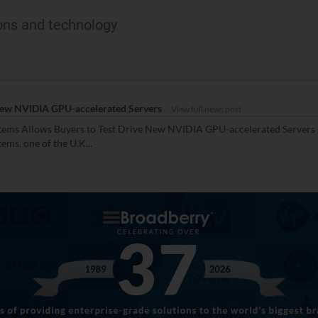
ions and technology
 New NVIDIA GPU-accelerated Servers
View full news post
tems Allows Buyers to Test Drive New NVIDIA GPU-accelerated Servers 
ms, one of the U.K...