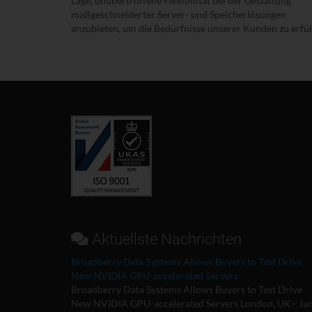
Lage, unübertroffene Flexibilität bei der Gestaltung
maßgeschneiderter Server- und Speicherlösungen
anzubieten, um die Bedürfnisse unserer Kunden zu erfül
Aktuellste Nachrichten
Broadberry Data Systems Allows Buyers to Test Drive
New NVIDIA GPU-accelerated Servers
Broadberry Data Systems Allows Buyers to Test Drive
New NVIDIA GPU-accelerated Servers London, UK– Ja