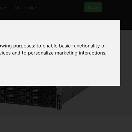
ns
Quick Ship
Login
zt
Kontakt
lowing purposes:
to enable basic functionality of
vices and to personalize marketing interactions
,