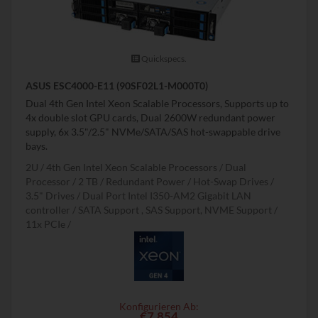
Quickspecs.
ASUS ESC4000-E11 (90SF02L1-M000T0)
Dual 4th Gen Intel Xeon Scalable Processors, Supports up to
4x double slot GPU cards, Dual 2600W redundant power
supply, 6x 3.5"/2.5" NVMe/SATA/SAS hot-swappable drive
bays.
2U
4th Gen Intel Xeon Scalable Processors
Dual
Processor
2 TB
Redundant Power
Hot-Swap Drives
3.5" Drives
Dual Port Intel I350-AM2 Gigabit LAN
controller
SATA Support , SAS Support, NVME Support
11x PCIe
Konfigurieren Ab:
€7,854