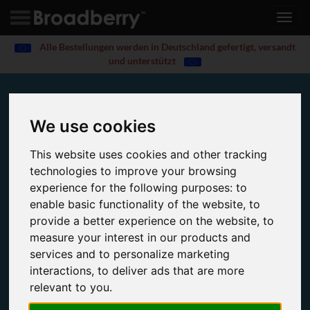
Toggl
navig
Alle Bestellungen werden in Deutschland gefertigt, versandt
und unterstützt
2 TB ASUS Servers
We use cookies
Broadberry ASUS Servers with a maximum RAM
This website uses cookies and other tracking
capacity of 2 TB.
technologies to improve your browsing
experience for the following purposes:
to
enable basic functionality of the website
,
to
provide a better experience on the website
,
to
measure your interest in our products and
services and to personalize marketing
interactions
,
to deliver ads that are more
relevant to you
.