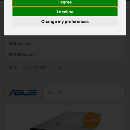
I agree
I decline
Change my preferences
Drives
SATA Support
SAS Support
NVME Support
Home
ASUS Servers
2 TB