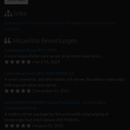
links
impressum
/
returns
/
mein konto
/
Kontaktieren Sie uns
/
new
accounts
Aktuellste Bewertungen
CyberServe Ryzen RY1-104A
A core-heavy Ryzen rack server at an entry-level price ...
| April 01, 2024
CyberServe Xeon SP1-102G NVMe G5
A small, powerful, and affordable rack server. Broadberry gets edgy
with a great value rack server...
| December 01, 2023
Intel M50CYP2UR208 Coyote Pass Server - 8 Drive Bays.
SAS/SATA/NVME
A mighty server package for the price with a big helping of
blisteringly fast Intel Optane 200 PMEMs...
| August 02, 2021