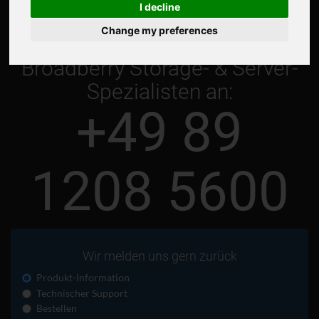
I decline
Change my preferences
Rufen Sie jetzt einen
Broadberry Storage- & Server-
Spezialisten an:
+49 89
1208 5600
Wir melden uns gern zurück
Produkt-Information
Technischer Support
Bestellen