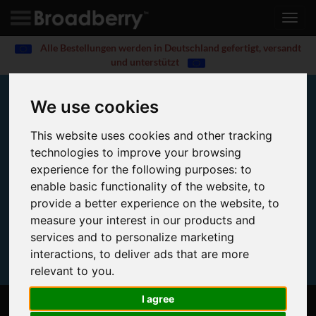
Toggl
navig
Alle Bestellungen werden in Deutschland gefertigt, versandt
und unterstützt
We use cookies
9x PCIe TYAN Servers
This website uses cookies and other tracking
Tyan Servers with 9x PCIe Expansion Slots
technologies to improve your browsing
experience for the following purposes:
to
enable basic functionality of the website
,
to
provide a better experience on the website
,
to
measure your interest in our products and
services and to personalize marketing
interactions
,
to deliver ads that are more
relevant to you
.
I agree