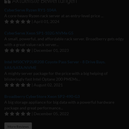
Aktuellste Bewertungen
CyberServe Ryzen RY1-104A
A core-heavy Ryzen rack server at an entry-level price ...
| April 01, 2024
CyberServe Xeon SP1-102G NVMe G5
A small, powerful, and affordable rack server. Broadberry gets edgy
with a great value rack server...
| December 01, 2023
Intel M50CYP2UR208 Coyote Pass Server - 8 Drive Bays.
SAS/SATA/NVME
A mighty server package for the price with a big helping of
blisteringly fast Intel Optane 200 PMEMs...
| August 02, 2021
Broadberry CyberStore Xeon SP2-490-G3
A big storage appliance for big data with a powerful hardware
package and great performance...
| December 05, 2022
More Reviews