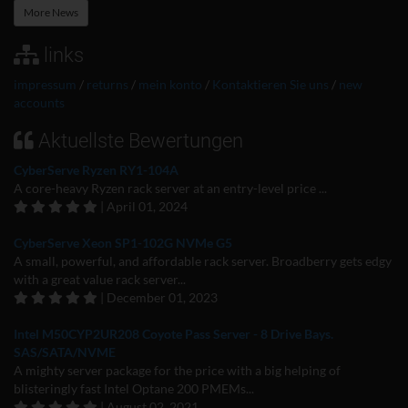
More News
links
impressum
/
returns
/
mein konto
/
Kontaktieren Sie uns
/
new
accounts
Aktuellste Bewertungen
CyberServe Ryzen RY1-104A
A core-heavy Ryzen rack server at an entry-level price ...
| April 01, 2024
CyberServe Xeon SP1-102G NVMe G5
A small, powerful, and affordable rack server. Broadberry gets edgy
with a great value rack server...
| December 01, 2023
Intel M50CYP2UR208 Coyote Pass Server - 8 Drive Bays.
SAS/SATA/NVME
A mighty server package for the price with a big helping of
blisteringly fast Intel Optane 200 PMEMs...
| August 02, 2021