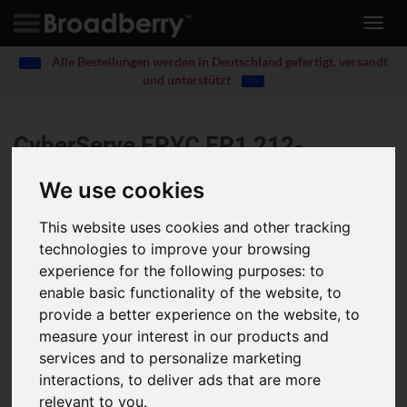
Toggl
navig
Alle Bestellungen werden in Deutschland gefertigt, versandt
und unterstützt
CyberServe EPYC EP1 212-
12NVMe GPU G5
®
We use cookies
Single AMD EPYC 9005 / 9004 Series, Supports up to 4x
This website uses cookies and other tracking
FHFL PCIe Gen5 x16 slots - 12x 3.5"/2.5"
technologies to improve your browsing
NVMe/SAS/SATA Drives.
experience for the following purposes:
to
enable basic functionality of the website
,
to
Ideal for AI, AI Training, AI Inference, Visual Computing, HPC &
Hybrid/Private Cloud Server
provide a better experience on the website
,
to
Supports up to 4x Dual slot Gen5 GPUs
measure your interest in our products and
Single AMD EPYC™ 9005/9004 Series Processors
services and to personalize marketing
12-Channel DDR5 RDIMM, 24 x DIMMs, Dual ROM
interactions
,
to deliver ads that are more
Architecture
relevant to you
.