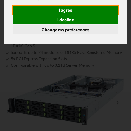
12x 3.5"/2.5" Gen5 NVMe/SATA/SAS-4 hot-swap bays
2x M.2 slots with PCIe Gen3 x2 interface
I agree
4x FHFL PCIe Gen5 x16 slots for GPUs
I decline
1x FHHL PCIe Gen5 x16 slot
Dual 2700W 80 PLUS Titanium redundant power supply
Change my preferences
Supports up to 12x SATA3 Hard Drives
Configurable with 1x AMD EPYC Gen4 (Genoa) and AMD EPYC
"Turin" Gen 5
Supports up to 24 modules of DDR5 ECC Registered Memory
5x PCI Express Expansion Slots
Configurable with up to 3.1TB Server Memory