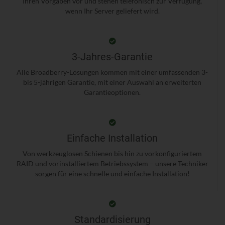
Ihren Vorgaben vor und stehen telefonisch zur Verfügung,
wenn Ihr Server geliefert wird.
3-Jahres-Garantie
Alle Broadberry-Lösungen kommen mit einer umfassenden 3-
bis 5-jährigen Garantie, mit einer Auswahl an erweiterten
Garantieoptionen.
Einfache Installation
Von werkzeuglosen Schienen bis hin zu vorkonfiguriertem
RAID und vorinstalliertem Betriebssystem – unsere Techniker
sorgen für eine schnelle und einfache Installation!
Standardisierung