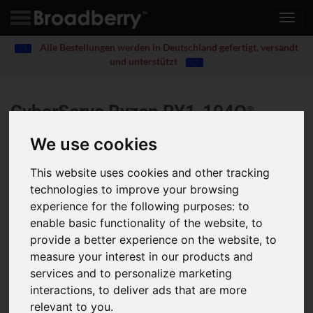
Toggl
navig
Alle Bestellungen werden in Deutschland gefertigt, versandt
und unterstützt
CyberServe Ryzen RY1-104Q
®
We use cookies
Single AMD Ryzen 7000 series processor, Supports 1x
Double slot Gen5 GPU card, 2x 10Gb/s LAN ports
This website uses cookies and other tracking
(Broadcom® BCM57416) & 2x 1Gb/s LAN ports
technologies to improve your browsing
(Broadcom® BCM5720), Dual 800W Redundant PSU,
experience for the following purposes:
to
4x 3.5" SATA & 4x 2.5" SATA hot-swappable drive bays.
enable basic functionality of the website
,
to
provide a better experience on the website
,
to
Single AMD Ryzen 7000 series processor
Supports 1x Double slot Gen5 GPU card
measure your interest in our products and
1x FHFL PCIe Gen5 x16 slot for GPUs
services and to personalize marketing
1x FHHL PCIe Gen4 x4 slot
interactions
,
to deliver ads that are more
1x M.2 (2280/22110), PCIe Gen4 x4, from FCH
relevant to you
.