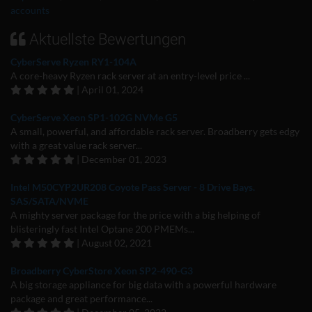
accounts
Aktuellste Bewertungen
CyberServe Ryzen RY1-104A
A core-heavy Ryzen rack server at an entry-level price ...
| April 01, 2024
CyberServe Xeon SP1-102G NVMe G5
A small, powerful, and affordable rack server. Broadberry gets edgy
with a great value rack server...
| December 01, 2023
Intel M50CYP2UR208 Coyote Pass Server - 8 Drive Bays.
SAS/SATA/NVME
A mighty server package for the price with a big helping of
blisteringly fast Intel Optane 200 PMEMs...
| August 02, 2021
Broadberry CyberStore Xeon SP2-490-G3
A big storage appliance for big data with a powerful hardware
package and great performance...