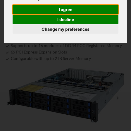
6 x PCIe Gen4 / Gen3 expansion slots
1 x OCP 2.0 Gen3 x16 mezzanine slot
I agree
Aspeed® AST2500 remote management controller
I decline
800W 80 PLUS Platinum redundant power supply
Supports up to 12x SATA3 and SAS Hard Drives
Change my preferences
Configurable with 1x AMD AMD EPYC "ROME" Gen 2 and
AMD EPYC "Milan" Gen 3
Supports up to 16 modules of DDR4 ECC Registered Memory
6x PCI Express Expansion Slots
Configurable with up to 2TB Server Memory