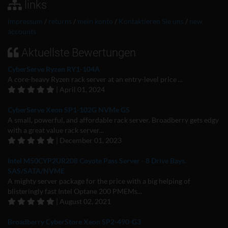
links
impressum
/
returns
/
mein konto
/
Kontaktieren Sie uns
/
new
accounts
Aktuellste Bewertungen
CyberServe Ryzen RY1-104A
A core-heavy Ryzen rack server at an entry-level price ...
| April 01, 2024
CyberServe Xeon SP1-102G NVMe G5
A small, powerful, and affordable rack server. Broadberry gets edgy
with a great value rack server...
| December 01, 2023
Intel M50CYP2UR208 Coyote Pass Server - 8 Drive Bays.
SAS/SATA/NVME
A mighty server package for the price with a big helping of
blisteringly fast Intel Optane 200 PMEMs...
| August 02, 2021
Broadberry CyberStore Xeon SP2-490-G3