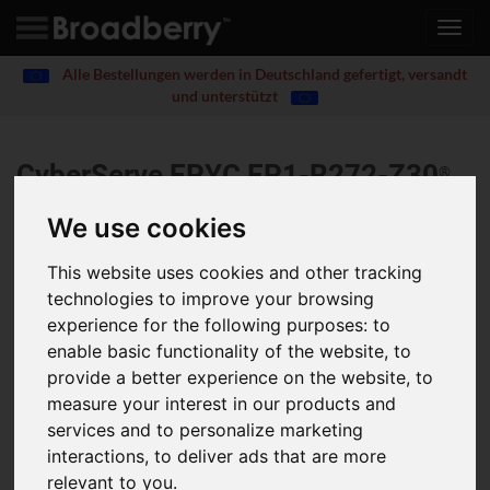
Toggl
navig
Alle Bestellungen werden in Deutschland gefertigt, versandt
und unterstützt
CyberServe EPYC EP1-R272-Z30
®
We use cookies
Redundant Power Supply, 12x 3.5" and 2 x 2.5" SATA
hot-swappable HDD/SSD bays, Ultra-Fast M.2 with PCIe
This website uses cookies and other tracking
Gen3 x4 interface, 2x 1Gb/s LAN ports (Intel® I350-
technologies to improve your browsing
AM2)
experience for the following purposes:
to
enable basic functionality of the website
,
to
Single AMD EPYC™ 7003 series processor family
8-Channel RDIMM/LRDIMM DDR4, 16 x DIMMs
provide a better experience on the website
,
to
2 x 1Gb/s LAN ports (Intel® I350-AM2)
measure your interest in our products and
1 x Dedicated management port
services and to personalize marketing
12 x 3.5" and 2 x 2.5" SATA hot-swappable HDD/SSD bays
interactions
,
to deliver ads that are more
Ultra-Fast M.2 with PCIe Gen3 x4 interface
relevant to you
.