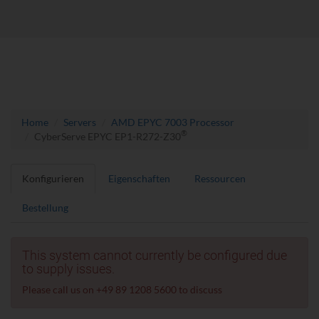
Home
Servers
AMD EPYC 7003 Processor
®
CyberServe EPYC EP1-R272-Z30
Konfigurieren
Eigenschaften
Ressourcen
Bestellung
This system cannot currently be configured due
to supply issues.
Please call us on +49 89 1208 5600 to discuss