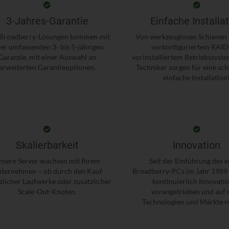
3-Jahres-Garantie
Einfache Installa
 Broadberry-Lösungen kommen mit
Von werkzeuglosen Schienen b
ner umfassenden 3- bis 5-jährigen
vorkonfiguriertem RAID
Garantie, mit einer Auswahl an
vorinstalliertem Betriebssyst
erweiterten Garantieoptionen.
Techniker sorgen für eine sch
einfache Installation
Skalierbarkeit
Innovation
nsere Server wachsen mit Ihrem
Seit der Einführung des e
ternehmen – ob durch den Kauf
Broadberry-PCs im Jahr 1989
zlicher Laufwerke oder zusätzlicher
kontinuierlich Innovati
Scale-Out-Knoten.
vorangetrieben und auf 
Technologien und Märkte re