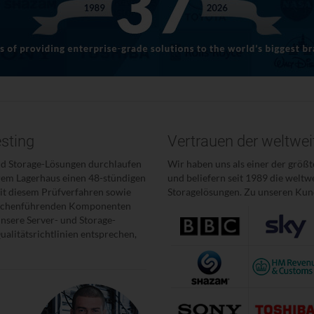
esting
Vertrauen der weltwe
nd Storage-Lösungen durchlaufen
Wir haben uns als einer der größt
rem Lagerhaus einen 48-stündigen
und beliefern seit 1989 die welt
mit diesem Prüfverfahren sowie
Storagelösungen. Zu unseren Kun
ranchenführenden Komponenten
 unsere Server- und Storage-
alitätsrichtlinien entsprechen,