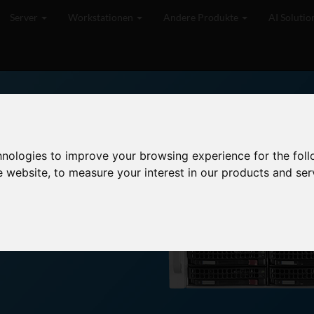
Server
Workstationen
Andere Produkte
AI Solutio
lle Bestellungen werden in Deutschland gefertigt, versandt und unterstüt
tom computer based system
ring services to help
hnologies to improve your browsing experience for the fol
are Vendors (ISVs) and
e website
,
to measure your interest in our products and ser
h a complete and