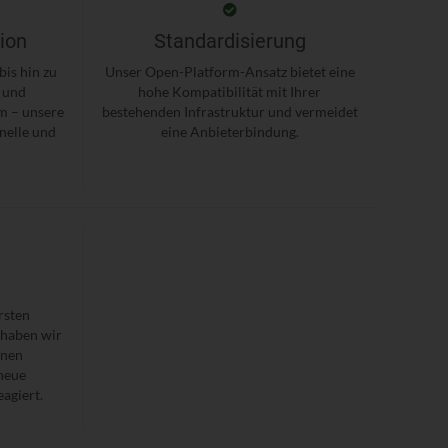
tion
Standardisierung
is hin zu
Unser Open-Platform-Ansatz bietet eine
 und
hohe Kompatibilität mit Ihrer
em – unsere
bestehenden Infrastruktur und vermeidet
nelle und
eine Anbieterbindung.
!
rsten
 haben wir
onen
neue
agiert.