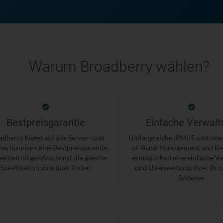
Warum Broadberry wählen?
Bestpreisgarantie
Einfache Verwalt
dberry bietet auf alle Server- und
Umfangreiche IPMI-Funktione
herlösungen eine Bestpreisgarantie.
of-Band-Management und Re
werden nirgendwo sonst die gleiche
ermöglichen eine einfache V
Spezifikation günstiger finden.
und Überwachung Ihrer Bro
Systeme.