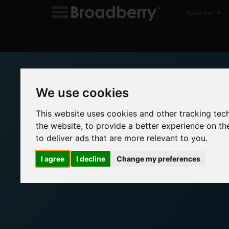
Speicher
A
Custom OEM Appliances
We use cookies
Broadberry Data Systems offers complete cus
solutions and OEM appliance contract manufactu
This website uses cookies and other tracking tec
provide customers including Independent Softw
the website
,
to provide a better experience on th
Original Equipment Manufacturers (OEMs) wit
to deliver ads that are more relevant to you
.
customisable OEM solution.
I agree
I decline
Change my preferences