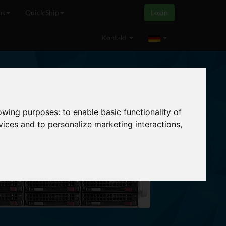
ns
Quick Ship
Login
zt
Kontakt
lowing purposes:
to enable basic functionality of
vices and to personalize marketing interactions
,