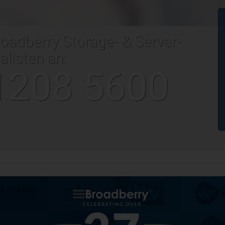
roadberry Storage- & Server-
alisten an:
1208 5600