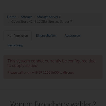
Home
Storage
Storage Servers
®
CyberStore 424S 12GB/s Storage Server
Konfigurieren
Eigenschaften
Ressourcen
Bestellung
This system cannot currently be configured due
to supply issues.
Please call us on +49 89 1208 5600 to discuss
Warum Broadberry wählen?