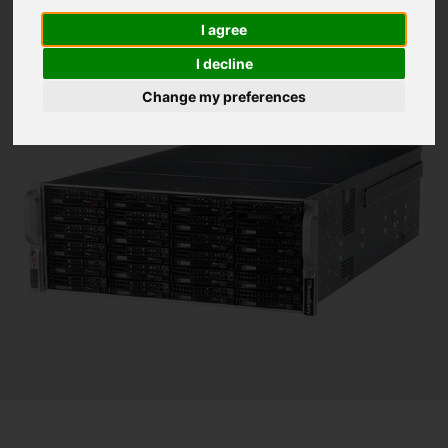
Ethernet Adaptors, Qlogic Fibre Channel Adaptors, Solid State
NVME PCI-Express Drives, Intel 25/40/50 Gigabit Ethernet
I agree
Adaptors, Intel 100 Gigabit Ethernet Adaptors, Mellanox
ConnectX-4 Series Ethernet Adaptors and Mellanox Ethernet
I decline
Adaptors PCI Express Expansion
Change my preferences
Stores up to 480
TB
of data