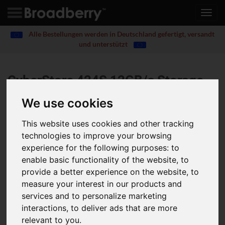
Toggl
navig
Alle Bestellungen werden in Deutschland gefertigt, versandt
und unterstützt
CyberStore 424S 12GB/s Storage
Server
®
We use cookies
4U, 24 Drive Bays, SAS / SATA Rackmount Storage
This website uses cookies and other tracking
Server
technologies to improve your browsing
experience for the following purposes:
to
Up to 2x Intel Intel Xeon Scalable Processors 3rd Generation
enable basic functionality of the website
,
to
Up to 16 DDR4 3200Mhz ECC Registered Memory Slots
provide a better experience on the website
,
to
Up to 24x Hard Drives
measure your interest in our products and
8 Port and HBA - 8i Port Broadcom RAID Controllers
(Hardware RAID levels 0, 1, 5, 6, 10, 50, and 60) and LSI HBA
services and to personalize marketing
Controllers (Non RAID) Raid Card
interactions
,
to deliver ads that are more
Supports 3x Intel Gigabit Ethernet Adaptors , Intel 10 Gigabit
relevant to you
.