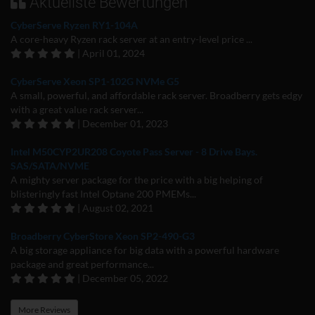
Aktuellste Bewertungen
CyberServe Ryzen RY1-104A
A core-heavy Ryzen rack server at an entry-level price ...
| April 01, 2024
CyberServe Xeon SP1-102G NVMe G5
A small, powerful, and affordable rack server. Broadberry gets edgy
with a great value rack server...
| December 01, 2023
Intel M50CYP2UR208 Coyote Pass Server - 8 Drive Bays.
SAS/SATA/NVME
A mighty server package for the price with a big helping of
blisteringly fast Intel Optane 200 PMEMs...
| August 02, 2021
Broadberry CyberStore Xeon SP2-490-G3
A big storage appliance for big data with a powerful hardware
package and great performance...
| December 05, 2022
More Reviews