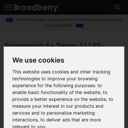
Toggl
navig
Alle Bestellungen werden in Deutschland gefertigt, versandt
und unterstützt
Supermicro A+ Server 1114S-
WN10RT
AS-1114S-WN10RT
We use cookies
Optimised for virtualisation and cloud computing. Three
This website uses cookies and other tracking
PCI-E 4.0 x16 slots, dual 10GBase-T LAN. Redundant
technologies to improve your browsing
power supply.
experience for the following purposes:
to
enable basic functionality of the website
,
to
Key Features - Virtualisation, Cloud Computing, All Flash
Storage
provide a better experience on the website
,
to
Single AMD EPYC™ 7003/7002 Series Processor (7003 Series
measure your interest in our products and
Processor drop-in support requires BIOS version 2.0 or newer)
services and to personalize marketing
16 DIMMs; up to 4TB 3DS ECC DDR4-3200MHz
interactions
,
to deliver ads that are more
RDIMM/LRDIMM
relevant to you
.