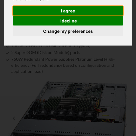
2 PCI-E 4.0 x16 (FHHL) slots, 1 PCI-E 4.0 x16 (LP) slot
Integrated IPMI 2.0 + KVM with dedicated LAN • Software Out
I agree
of Band License key (SFT-OOB-LIC) included for OOB BIOS
management
I decline
10 Hot-swap U.2 NVMe4/NVMe3/SATA3 fully hybrid drive
Change my preferences
support
2x 10GBase-T LAN ports via Broadcom BCM57416 Controller
1 VGA, 7 USB 3.0 (4 rear, 2 front, 1 Type A)
2 SuperDOM (Disk on Module) ports
750W Redundant Power Supplies Platinum Level High-
efficiency (Full redundancy based on configuration and
application load)