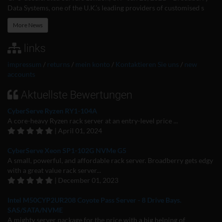
Data Systems, one of the U.K.’s leading providers of customised s
More News
links
impressum
/
returns
/
mein konto
/
Kontaktieren Sie uns
/
new
accounts
Aktuellste Bewertungen
CyberServe Ryzen RY1-104A
A core-heavy Ryzen rack server at an entry-level price ...
| April 01, 2024
CyberServe Xeon SP1-102G NVMe G5
A small, powerful, and affordable rack server. Broadberry gets edgy
with a great value rack server...
| December 01, 2023
Intel M50CYP2UR208 Coyote Pass Server - 8 Drive Bays.
SAS/SATA/NVME
A mighty server package for the price with a big helping of