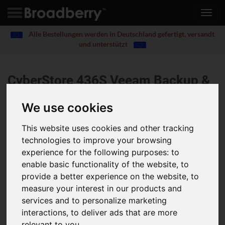
Toggl
navig
Alle Bestellungen werden in Deutschland gefertigt, versandt
und unterstützt
CyberStore 436S Veeam Backup &
Replication Storage Server G5
®
We use cookies
4U, 36 Bay Enterprise-Grade VMware Backup &
This website uses cookies and other tracking
Replication Storage Appliance Pre-Configured with
technologies to improve your browsing
Veeam Availability Suite
experience for the following purposes:
to
Pre-Configured with Veeam Availability Suite Enterprise Plus
enable basic functionality of the website
,
to
for VMware (includes Backup & Replication Enterprise Plus +
provide a better experience on the website
,
to
Veeam ONE)
measure your interest in our products and
Restore all data and virtual machines < 15 mins
services and to personalize marketing
Up to 2x Intel Intel Xeon Scalable Processors 4th Generation
interactions
,
to deliver ads that are more
and Intel Xeon Scalable Processors 5th Generation
relevant to you
.