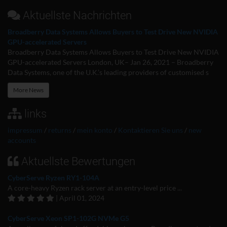
Aktuellste Nachrichten
Broadberry Data Systems Allows Buyers to Test Drive New NVIDIA
GPU-accelerated Servers
Broadberry Data Systems Allows Buyers to Test Drive New NVIDIA
GPU-accelerated Servers London, UK– Jan 26, 2021 – Broadberry
Data Systems, one of the U.K.’s leading providers of customised s
More News
links
impressum
/
returns
/
mein konto
/
Kontaktieren Sie uns
/
new
accounts
Aktuellste Bewertungen
CyberServe Ryzen RY1-104A
A core-heavy Ryzen rack server at an entry-level price ...
| April 01, 2024
CyberServe Xeon SP1-102G NVMe G5