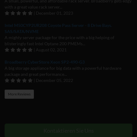
A small, powerful, and affordable rack server. Broadberry gets edgy
with a great value rack server...
| December 01, 2023
Intel M50CYP2UR208 Coyote Pass Server - 8 Drive Bays.
SAS/SATA/NVME
A mighty server package for the price with a big helping of
blisteringly fast Intel Optane 200 PMEMs...
| August 02, 2021
Broadberry CyberStore Xeon SP2-490-G3
A big storage appliance for big data with a powerful hardware
package and great performance...
| December 05, 2022
More Reviews
Kontaktieren Sie Uns