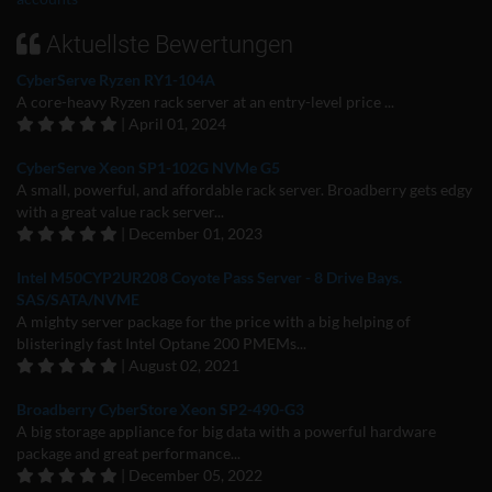
Aktuellste Bewertungen
CyberServe Ryzen RY1-104A
A core-heavy Ryzen rack server at an entry-level price ...
| April 01, 2024
CyberServe Xeon SP1-102G NVMe G5
A small, powerful, and affordable rack server. Broadberry gets edgy
with a great value rack server...
| December 01, 2023
Intel M50CYP2UR208 Coyote Pass Server - 8 Drive Bays.
SAS/SATA/NVME
A mighty server package for the price with a big helping of
blisteringly fast Intel Optane 200 PMEMs...
| August 02, 2021
Broadberry CyberStore Xeon SP2-490-G3
A big storage appliance for big data with a powerful hardware
package and great performance...
| December 05, 2022