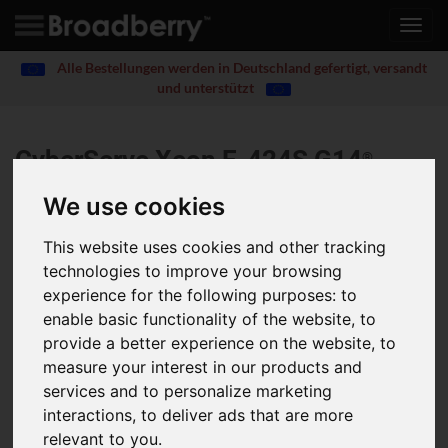
Toggl
navig
Alle Bestellungen werden in Deutschland gefertigt, versandt
und unterstützt
CyberServe Xeon E-424S G14
®
We use cookies
This website uses cookies and other tracking
4U Intel Xeon E 2400 Series, Single Processor, 24x Hot
technologies to improve your browsing
Swap SAS/SATA Drive Bays
experience for the following purposes:
to
enable basic functionality of the website
,
to
4U 24 Bay Rackmount Chassis
provide a better experience on the website
,
to
Single Intel Xeon E processor (Socket LGA1700)
measure your interest in our products and
4x DDR5 4800 UDIMM, Maximum up to 128GB
services and to personalize marketing
24x 3.5" Hot swap drive bays
2x Rear 2.5" Hot swap drive bays
interactions
,
to deliver ads that are more
1x M.2 connector (2280/2260/2242)
relevant to you
.