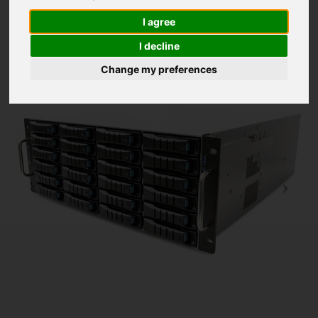
Supports up to 24x SATA3 Hard Drives
Configurable with 1x Intel Intel Xeon E-2400 Series and Intel
I agree
Xeon 6 Series Processors
I decline
Supports up to 4 modules of DDR5 ECC Unregistered Memory
2x PCI Express Expansion Slots
Change my preferences
Configurable with up to 128GB Server Memory