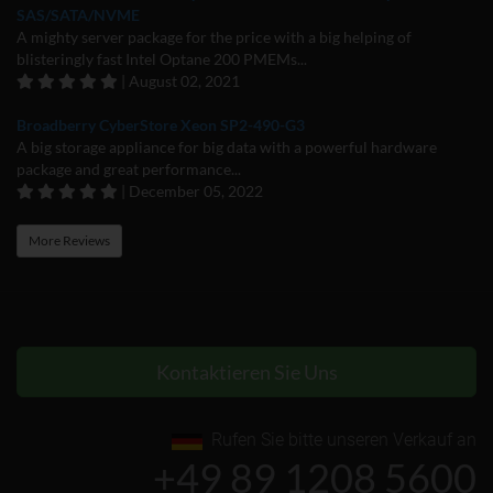
SAS/SATA/NVME
A mighty server package for the price with a big helping of
blisteringly fast Intel Optane 200 PMEMs...
| August 02, 2021
Broadberry CyberStore Xeon SP2-490-G3
A big storage appliance for big data with a powerful hardware
package and great performance...
| December 05, 2022
More Reviews
Kontaktieren Sie Uns
Rufen Sie bitte unseren Verkauf an
+49 89 1208 5600