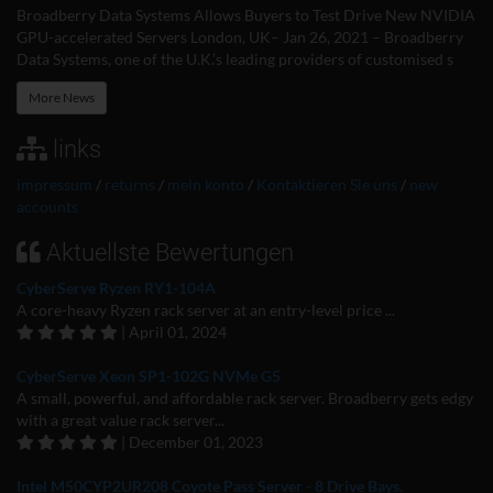
Broadberry Data Systems Allows Buyers to Test Drive New NVIDIA
GPU-accelerated Servers London, UK– Jan 26, 2021 – Broadberry
Data Systems, one of the U.K.’s leading providers of customised s
More News
links
impressum
/
returns
/
mein konto
/
Kontaktieren Sie uns
/
new
accounts
Aktuellste Bewertungen
CyberServe Ryzen RY1-104A
A core-heavy Ryzen rack server at an entry-level price ...
| April 01, 2024
CyberServe Xeon SP1-102G NVMe G5
A small, powerful, and affordable rack server. Broadberry gets edgy
with a great value rack server...
| December 01, 2023
Intel M50CYP2UR208 Coyote Pass Server - 8 Drive Bays.