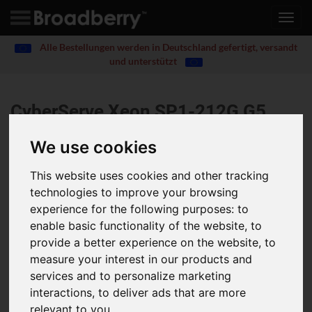
Toggl
navig
Alle Bestellungen werden in Deutschland gefertigt, versandt
und unterstützt
CyberServe Xeon SP1-212G G5
GPU
®
We use cookies
Supports up to 3x double slot Gen5 GPU cards, single
This website uses cookies and other tracking
1Gb/s LAN port, redundant power supply, 12 x 3.5/2.5"
technologies to improve your browsing
SATA/SAS hot-swappable bays, 5th/4th Gen Intel Xeon
experience for the following purposes:
to
Scalable processor
enable basic functionality of the website
,
to
provide a better experience on the website
,
to
Supports up to 3x double slot Gen5 GPU cards
Single 5th/4th Gen Intel® Xeon® Scalable Processor, Single
measure your interest in our products and
processor, LGA 4677
services and to personalize marketing
8-Channel RDIMM DDR5 per processor, 16x DIMMs, Dual
interactions
,
to deliver ads that are more
ROM Architecture supported
relevant to you
.